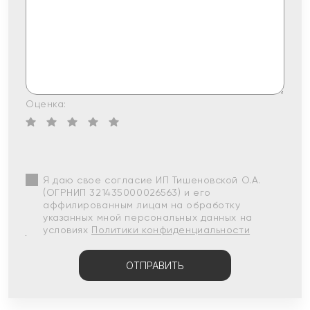
Оценка:
Я даю свое согласие ИП Тишеновской О.А.
(ОГРНИП 321435000026563) и его
аффилированным лицам на обработку
указанных мной персональных данных на
условиях
Политики конфиденциальности
ОТПРАВИТЬ