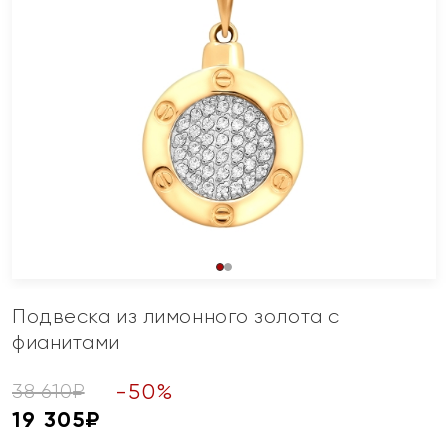
Подвеска из лимонного золота с
фианитами
-
50
%
38 610
₽
19 305
₽