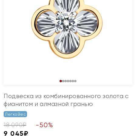
Подвеска из комбинированного золота с
фианитом и алмазной гранью
ЛегкоВес
-
50
%
18 090
₽
9 045
₽