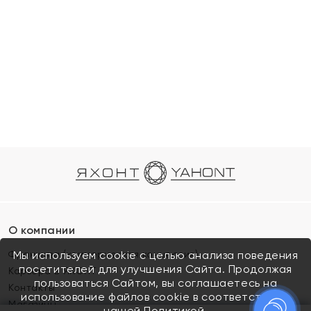
О компании
Франшиза (коммерческая концессия)
Мы используем cookie с целью анализа поведения
посетителей для улучшения Сайта. Продолжая
Карьера в ЯХОНТ
пользоваться Сайтом, вы соглашаетесь на
Контакты
использование файлов cookie в соответствии с
Магазины
нашей
Политикой.