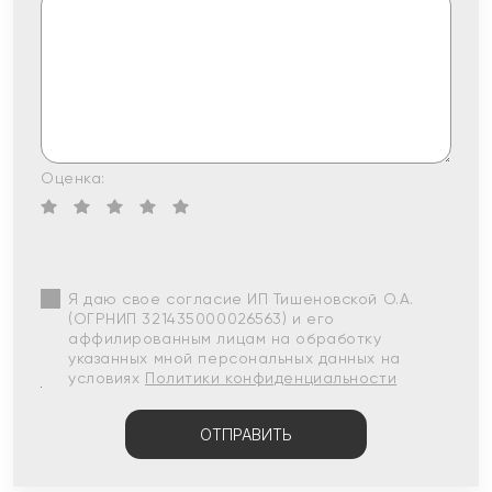
Оценка:
Я даю свое согласие ИП Тишеновской О.А.
(ОГРНИП 321435000026563) и его
аффилированным лицам на обработку
указанных мной персональных данных на
условиях
Политики конфиденциальности
ОТПРАВИТЬ