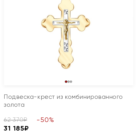
Подвеска-крест из комбинированного
золота
-
50
%
62 370
₽
31 185
₽