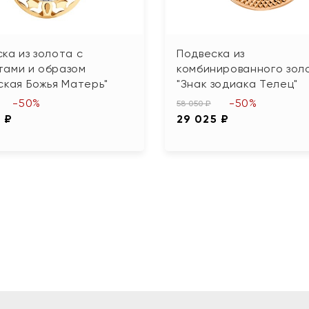
ка из золота с
Подвеска из
тами и образом
комбинированного зол
ская Божья Матерь"
"Знак зодиака Телец"
-50%
-50%
58 050 ₽
 ₽
29 025 ₽