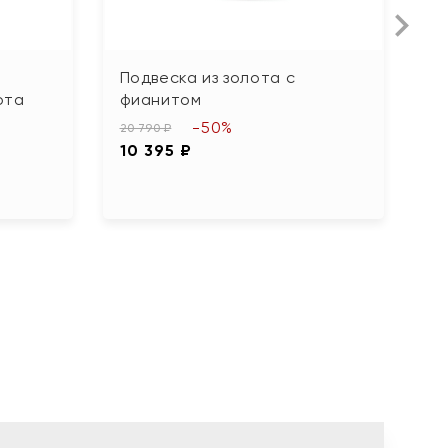
Л
Подвеска из золота с
П
ота
фианитом
15
-50%
7
20 790 ₽
10 395 ₽