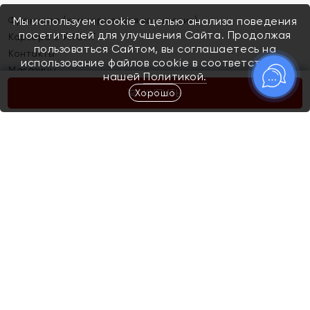
Франшиза (коммерческая концессия)
Мы используем cookie с целью анализа поведения
посетителей для улучшения Сайта. Продолжая
Карьера в ЯХОНТ
пользоваться Сайтом, вы соглашаетесь на
Контакты
использование файлов cookie в соответствии с
Магазины
нашей
Политикой.
Хорошо
КУПИТЬ
Покупателям
Как определить размер украшения
Киров
Акции
Магазины
Скупка и обмен золота
Отзывы
Электронный подарочный сертификат
Помолвка и свадьба
Правила пользования Электронным
Каталог
подарочным сертификатом «Яхонт»
Новинки
Доставка и оплата
Акции
Скупка и обмен золота
Доставка и оплата