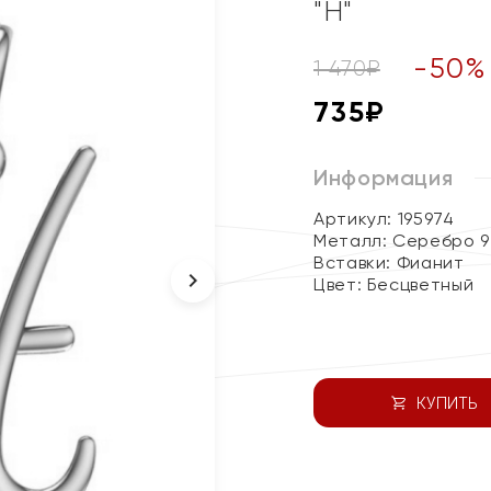
"Н"
-
50
%
1 470
₽
735
₽
Информация
Артикул: 195974
Металл:
Серебро 9
Вставки:
Фианит
Цвет:
Бесцветный
КУПИТЬ