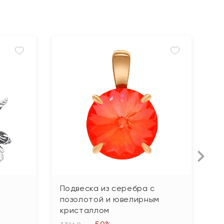
Подвеска из серебра с
П
позолотой и ювелирным
з
кристаллом
2 