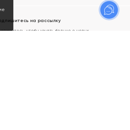
ие
одпишитесь на рассылку
одпишитесь, чтобы узнать больше о новых
оступлениях, новостях и спецпредложениях Яхонт!
Я даю свое согласие ИП Тишеновской О.А.
(ОГРНИП 321435000026563) и его
аффилированным лицам на обработку указанных
мной персональных данных на условиях
Политики
конфиденциальности