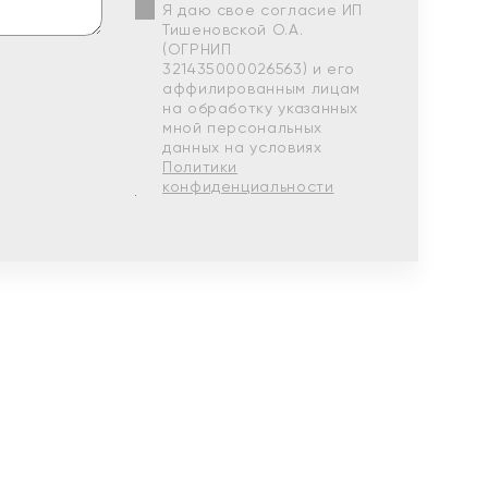
Я даю свое согласие ИП
Тишеновской О.А.
(ОГРНИП
321435000026563) и его
аффилированным лицам
на обработку указанных
мной персональных
данных на условиях
Политики
конфиденциальности