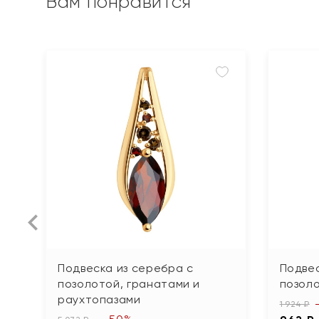
Вам понравится
Подвеска из серебра с
Подвес
позолотой, гранатами и
позол
раухтопазами
1 924 ₽