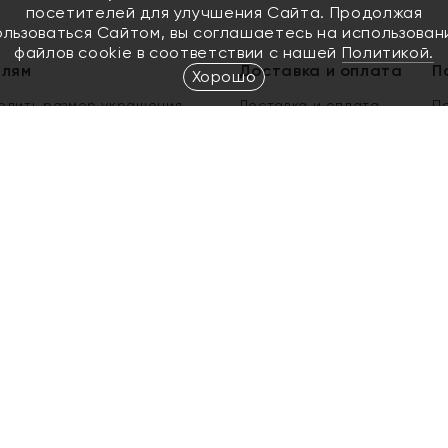
посетителей для улучшения Сайта. Продолжая
ользоваться Сайтом, вы соглашаетесь на использован
файлов cookie в соответствии с нашей
Политикой.
елям
Доставка и оплата
П
Хорошо
елить размер украшения
Доставка и оплата
П
п
обмен золота
ый подарочный сертификат
ользования Электронным
м сертификатом «Яхонт»