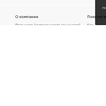
п
О компании
Покупат
Франшиза (коммерческая концессия)
Как опред
Карьера в ЯХОНТ
Акции
Контакты
Скупка и 
Магазины
Отзывы
Электронн
Правила п
подарочны