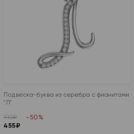
Подвеска-буква из серебра с фианитами
"Л"
-
50
%
910
₽
455
₽