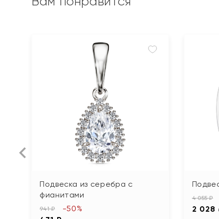
Вам понравится
Подвеска из серебра с
Подве
фианитами
4 055 ₽
-50%
2 028
941 ₽