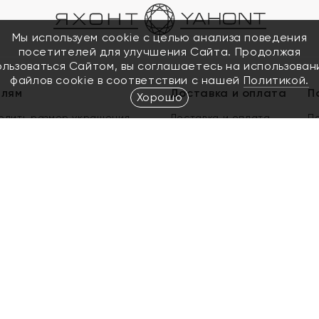
Мы используем cookie с целью анализа поведения
посетителей для улучшения Сайта. Продолжая
ользоваться Сайтом, вы соглашаетесь на использован
файлов cookie в соответствии с нашей
Политикой.
елям
Доставка и оплата
П
Хорошо
елить размер украшения
Доставка и оплата
П
п
обмен золота
ый подарочный сертификат
ользования Электронным
м сертификатом «Яхонт»