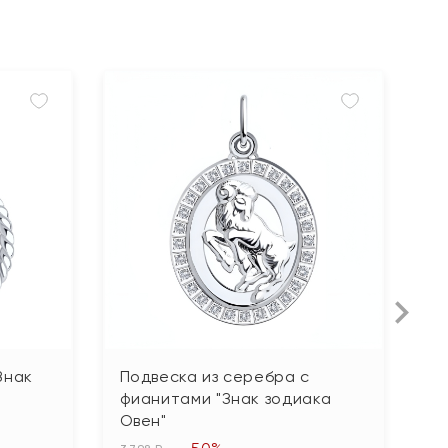
Знак
Подвеска из серебра с
П
фианитами "Знак зодиака
ч
Овен"
28