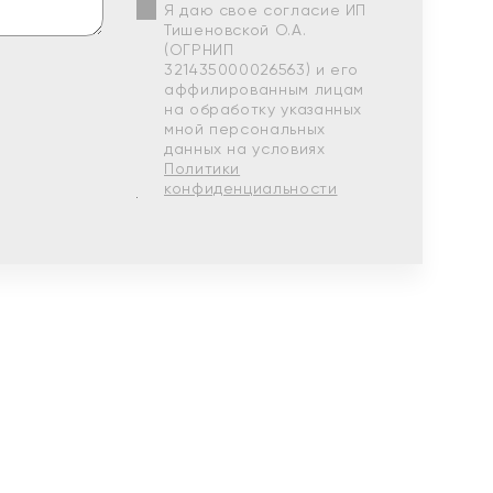
Я даю свое согласие ИП
Тишеновской О.А.
(ОГРНИП
321435000026563) и его
аффилированным лицам
на обработку указанных
мной персональных
данных на условиях
Политики
конфиденциальности