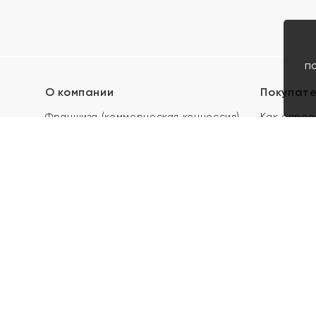
п
О компании
Покупат
Франшиза (коммерческая концессия)
Как опред
Карьера в ЯХОНТ
Акции
Контакты
Скупка и 
Магазины
Отзывы
Электронн
Правила п
подарочны