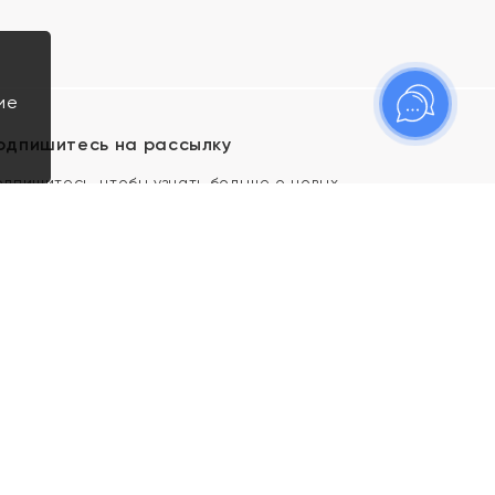
ие
одпишитесь на рассылку
одпишитесь, чтобы узнать больше о новых
оступлениях, новостях и спецпредложениях Яхонт!
Я даю свое согласие ИП Тишеновской О.А.
(ОГРНИП 321435000026563) и его
аффилированным лицам на обработку указанных
мной персональных данных на условиях
Политики