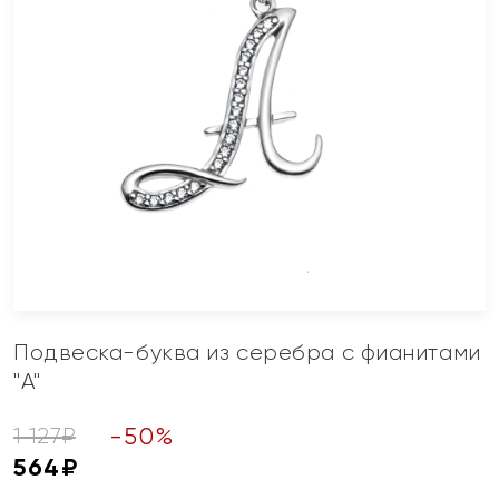
Подвеска-буква из серебра с фианитами
"А"
-
50
%
1 127
₽
564
₽