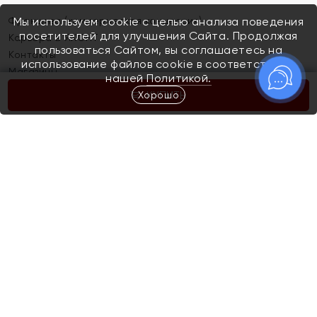
Франшиза (коммерческая концессия)
Мы используем cookie с целью анализа поведения
посетителей для улучшения Сайта. Продолжая
Карьера в ЯХОНТ
пользоваться Сайтом, вы соглашаетесь на
Контакты
использование файлов cookie в соответствии с
Магазины
нашей
Политикой.
Хорошо
КУПИТЬ
Покупателям
Как определить размер украшения
Киров
Акции
Магазины
Скупка и обмен золота
Отзывы
Электронный подарочный сертификат
Помолвка и свадьба
Правила пользования Электронным
Каталог
подарочным сертификатом «Яхонт»
Новинки
Доставка и оплата
Акции
Скупка и обмен золота
Доставка и оплата