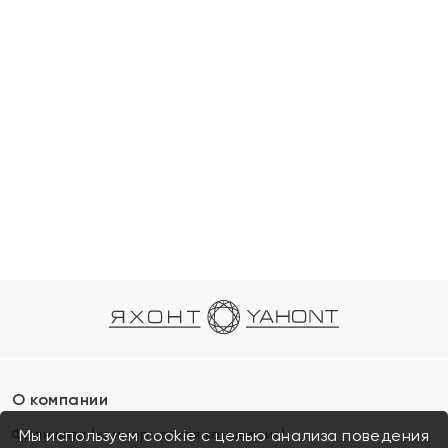
О компании
Франшиза (коммерческая концессия)
Мы используем cookie с целью анализа поведения