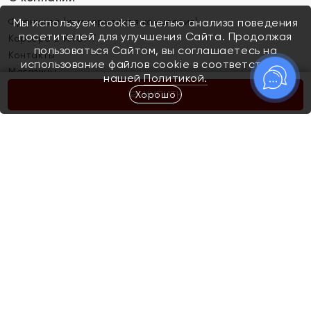
Франшиза (коммерческая концессия)
Мы используем cookie с целью анализа поведения
посетителей для улучшения Сайта. Продолжая
Карьера в ЯХОНТ
пользоваться Сайтом, вы соглашаетесь на
Контакты
использование файлов cookie в соответствии с
Магазины
нашей
Политикой.
Хорошо
КУПИТЬ
Покупателям
Как определить размер украшения
Киров
Акции
Магазины
Скупка и обмен золота
Отзывы
Электронный подарочный сертификат
Помолвка и свадьба
Правила пользования Электронным
Каталог
подарочным сертификатом «Яхонт»
Новинки
Доставка и оплата
Акции
Скупка и обмен золота
Доставка и оплата