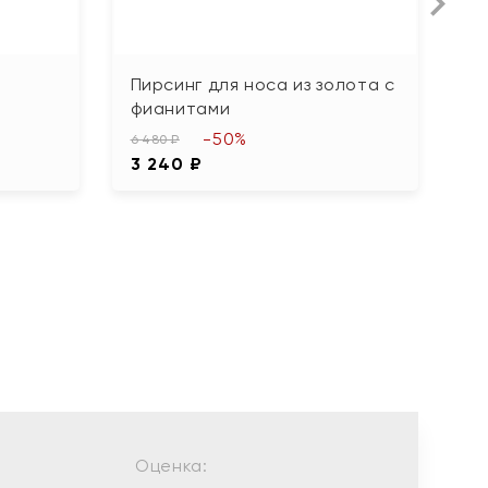
Пирсинг для носа из золота с
П
фианитами
б
-50%
6 480 ₽
46
3 240 ₽
2
Оценка: