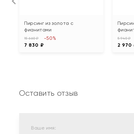
Пирсинг из золота с
Пирсин
фианитами
фиани
-50%
15 660 ₽
5 940 ₽
7 830 ₽
2 970
Оставить отзыв
Ваше имя: