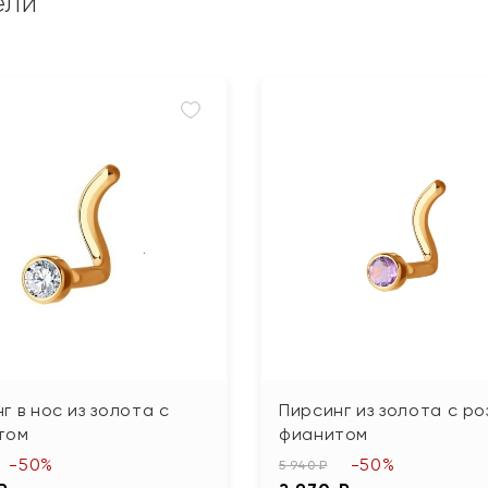
ели
г в нос из золота с
Пирсинг из золота с р
том
фианитом
-50%
-50%
5 940 ₽