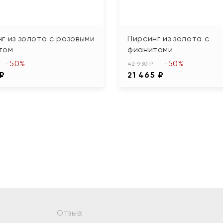
г из золота с розовыми
Пирсинг из золота с
том
фианитами
-50%
-50%
42 930 ₽
 ₽
21 465 ₽
Отзыв: