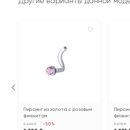
Другие варианты данной мод
Пирсинг из золота с розовым
Пирсин
фианитом
фиани
-50%
5 400 ₽
5 670 ₽