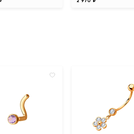
₽
2 970 ₽