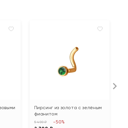
озовыми
Пирсинг из золота с зелёным
П
фианитом
ф
-50%
5 400 ₽
5 