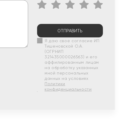
ОТПРАВИТЬ
Я даю свое согласие ИП
Тишеновской О.А.
(ОГРНИП
321435000026563) и его
аффилированным лицам
на обработку указанных
мной персональных
данных на условиях
Политики
конфиденциальности