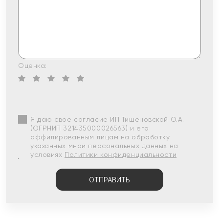
Оценка:
Я даю свое согласие ИП Тишеновской О.А.
(ОГРНИП 321435000026563) и его
аффилированным лицам на обработку
указанных мной персональных данных на
условиях
Политики конфиденциальности
ОТПРАВИТЬ