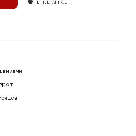
В ИЗБРАННОЕ
шениями
зврат
есяцев