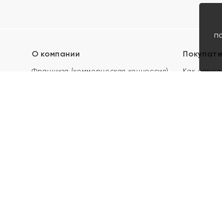
п
О компании
Покупат
Франшиза (коммерческая концессия)
Как опред
Карьера в ЯХОНТ
Акции
Контакты
Скупка и 
Магазины
Отзывы
Электронн
Правила п
подарочны