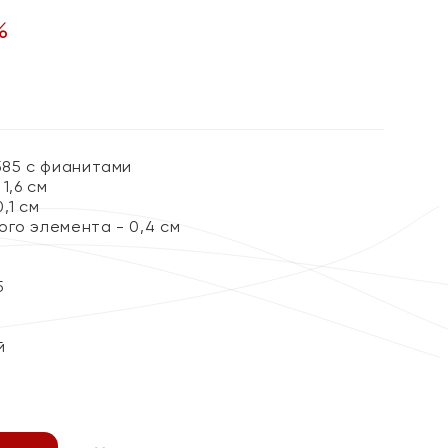
%
585 с фианитами
1,6 см
,1 см
ого элемента - 0,4 см
5
й