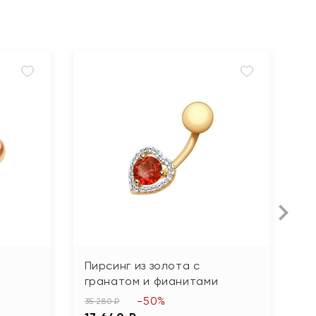
Пирсинг из золота с
П
гранатом и фианитами
7 
-50%
3
35 280 ₽