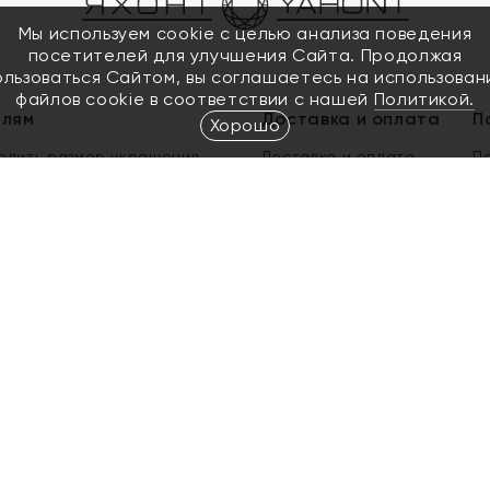
Мы используем cookie с целью анализа поведения
посетителей для улучшения Сайта. Продолжая
ользоваться Сайтом, вы соглашаетесь на использован
файлов cookie в соответствии с нашей
Политикой.
елям
Доставка и оплата
П
Хорошо
елить размер украшения
Доставка и оплата
П
п
обмен золота
ый подарочный сертификат
ользования Электронным
м сертификатом «Яхонт»