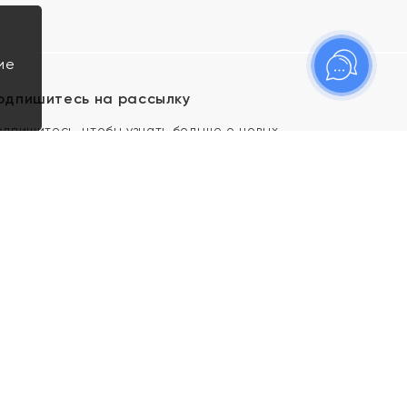
ие
одпишитесь на рассылку
одпишитесь, чтобы узнать больше о новых
оступлениях, новостях и спецпредложениях Яхонт!
Я даю свое согласие ИП Тишеновской О.А.
(ОГРНИП 321435000026563) и его
аффилированным лицам на обработку указанных
мной персональных данных на условиях
Политики
конфиденциальности