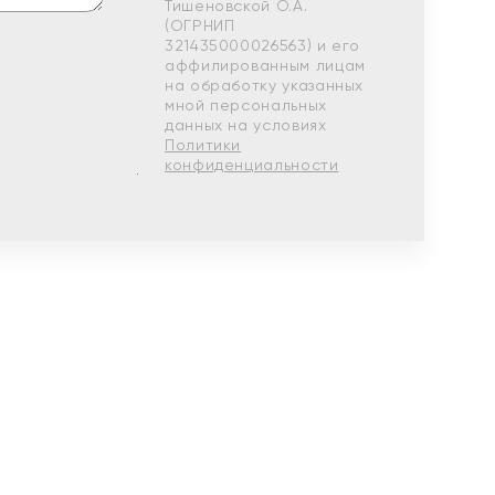
Тишеновской О.А.
(ОГРНИП
321435000026563) и его
аффилированным лицам
на обработку указанных
мной персональных
данных на условиях
Политики
конфиденциальности