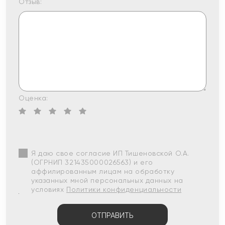
Отзыв:
Оценка:
Я даю свое согласие ИП Тишеновской О.А.
(ОГРНИП 321435000026563) и его
аффилированным лицам на обработку
указанных мной персональных данных на
условиях
Политики конфиденциальности
ОТПРАВИТЬ