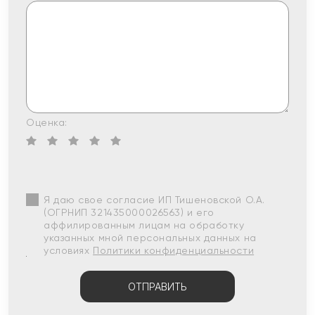
Оценка:
Я даю свое согласие ИП Тишеновской О.А.
(ОГРНИП 321435000026563) и его
аффилированным лицам на обработку
указанных мной персональных данных на
условиях
Политики конфиденциальности
ОТПРАВИТЬ