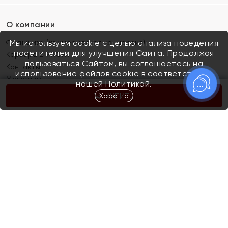
О компании
Франшиза (коммерческая концессия)
Мы используем cookie с целью анализа поведения
посетителей для улучшения Сайта. Продолжая
Карьера в ЯХОНТ
пользоваться Сайтом, вы соглашаетесь на
Контакты
использование файлов cookie в соответствии с
Магазины
нашей
Политикой.
Хорошо
КУПИТЬ
Покупателям
Как определить размер украшения
Киров
Акции
Магазины
Скупка и обмен золота
Отзывы
Электронный подарочный сертификат
Помолвка и свадьба
Правила пользования Электронным
Каталог
подарочным сертификатом «Яхонт»
Новинки
Доставка и оплата
Акции