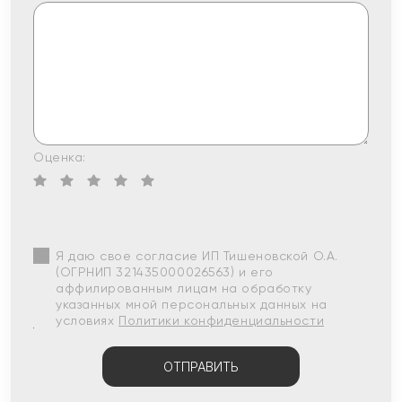
Оценка:
Я даю свое согласие ИП Тишеновской О.А.
(ОГРНИП 321435000026563) и его
аффилированным лицам на обработку
указанных мной персональных данных на
условиях
Политики конфиденциальности
ОТПРАВИТЬ