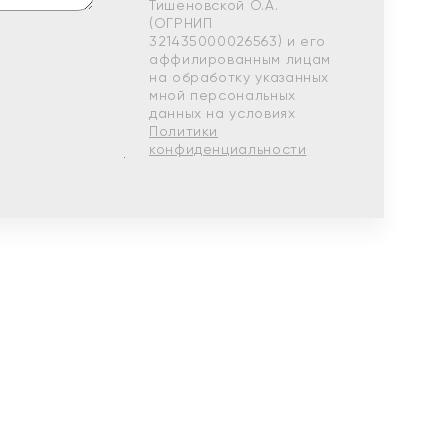
Тишеновской О.А.
(ОГРНИП
321435000026563) и его
аффилированным лицам
на обработку указанных
мной персональных
данных на условиях
Политики
конфиденциальности