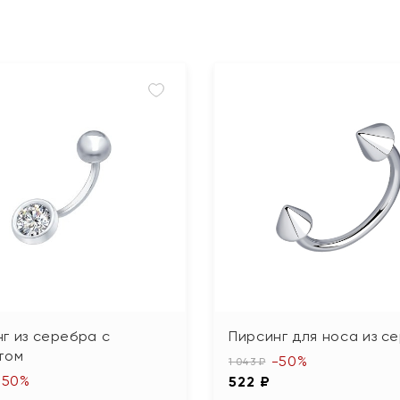
г из серебра с
Пирсинг для носа из с
том
-50%
1 043 ₽
-50%
522 ₽