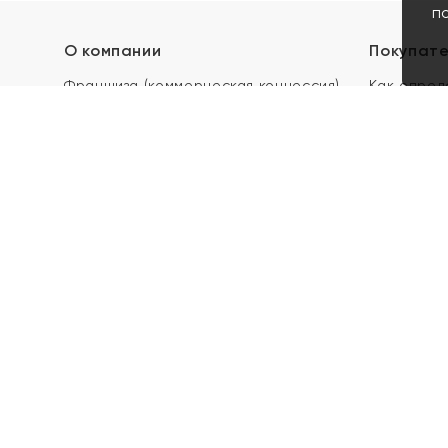
п
О компании
Покупат
Франшиза (коммерческая концессия)
Как опред
Карьера в ЯХОНТ
Акции
Контакты
Скупка и 
Магазины
Отзывы
Электронн
Правила п
подарочны