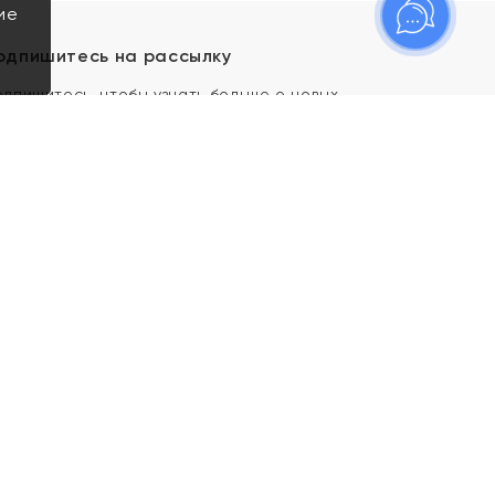
ие
одпишитесь на рассылку
одпишитесь, чтобы узнать больше о новых
оступлениях, новостях и спецпредложениях Яхонт!
Я даю свое согласие ИП Тишеновской О.А.
(ОГРНИП 321435000026563) и его
аффилированным лицам на обработку указанных
мной персональных данных на условиях
Политики
конфиденциальности