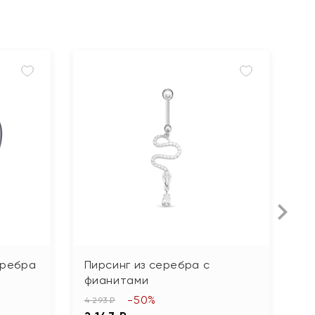
еребра
Пирсинг из серебра с
П
фианитами
р
-50%
4 293 ₽
2 1