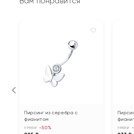
Вам понравится
Пирсинг из серебра с
Пирсин
фианитом
фиани
-50%
1 790 ₽
1 953 ₽