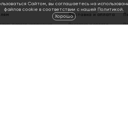
ользоваться Сайтом, вы соглашаетесь на использован
файлов cookie в соответствии с нашей
Политикой.
елям
Доставка и оплата
П
Хорошо
елить размер украшения
Доставка и оплата
П
п
обмен золота
ый подарочный сертификат
ользования Электронным
м сертификатом «Яхонт»