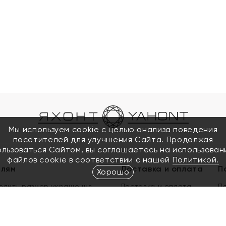
Мы используем cookie с целью анализа поведения
посетителей для улучшения Сайта. Продолжая
ользоваться Сайтом, вы соглашаетесь на использован
файлов cookie в соответствии с нашей
Политикой.
елям
Доставка и оплата
П
Хорошо
елить размер украшения
Доставка и оплата
П
п
обмен золота