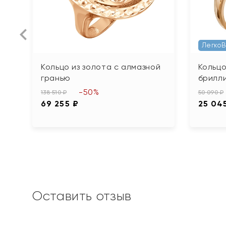
Легко
Кольцо из золота с алмазной
Кольцо
гранью
брилл
-50%
138 510 ₽
50 090 ₽
69 255 ₽
25 04
Оставить отзыв