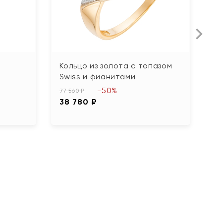
Кольцо из золота с топазом
К
Swiss и фианитами
ф
-50%
77 560 ₽
81
38 780 ₽
4