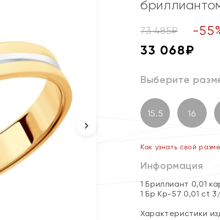
бриллианто
-
55
73 485
₽
33 068
₽
Выберите разм
15.5
16
Как узнать свой разм
Информация
1 Бриллиант 0,01 к
1 Бр Кр-57 0,01 ct 3
Характеристики изд