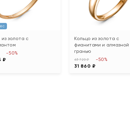
Вес
 из золота с
Кольцо из золота с
иантом
фианитами и алмазной
гранью
-50%
-50%
5 ₽
63 720 ₽
31 860 ₽