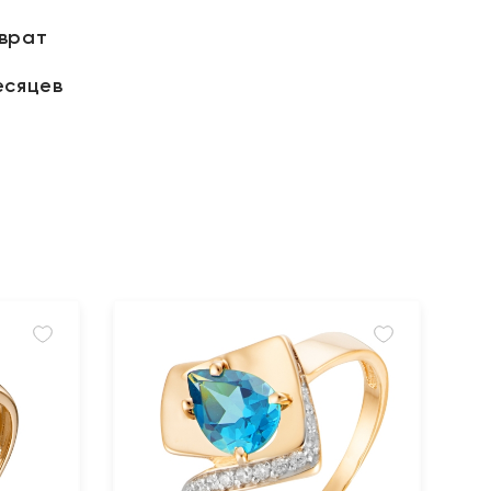
зврат
есяцев