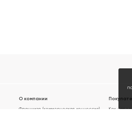
п
О компании
Покупат
Франшиза (коммерческая концессия)
Как опред
Карьера в ЯХОНТ
Акции
Контакты
Скупка и 
Магазины
Отзывы