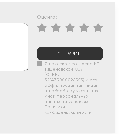
Оценка:
ОТПРАВИТЬ
Я даю свое согласие ИП
Тишеновской О.А.
(ОГРНИП
321435000026563) и его
аффилированным лицам
на обработку указанных
мной персональных
данных на условиях
Политики
конфиденциальности