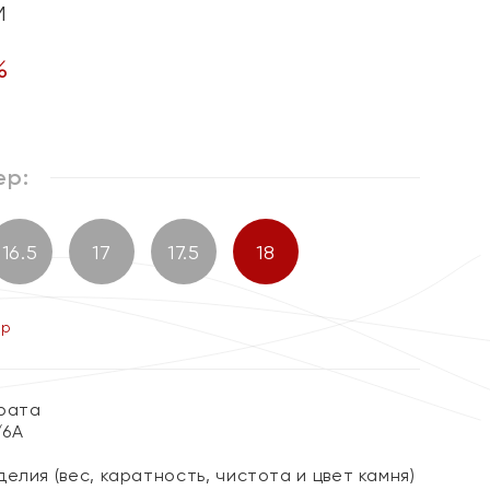
м
%
ер:
16.5
17
17.5
18
ер
арата
/6А
елия (вес, каратность, чистота и цвет камня)