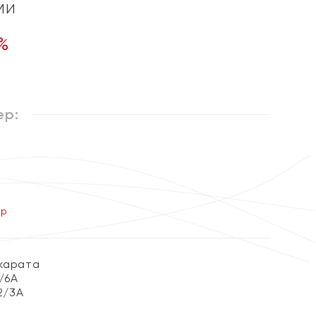
ми
%
ер:
ер
 карата
3/6А
 2/3А