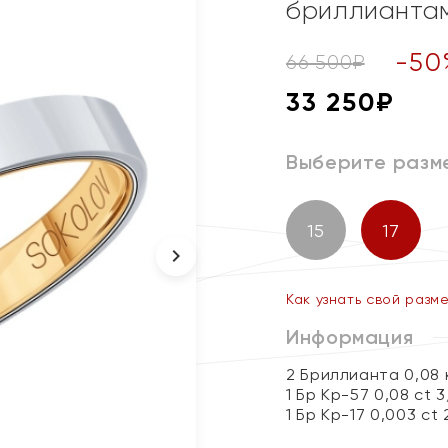
бриллианта
-
50
66 500
₽
33 250
₽
Выберите разм
15
17
Как узнать свой разм
Информация
2 Бриллианта 0,08
1 Бр Кр-57 0,08 ct 
1 Бр Кр-17 0,003 ct