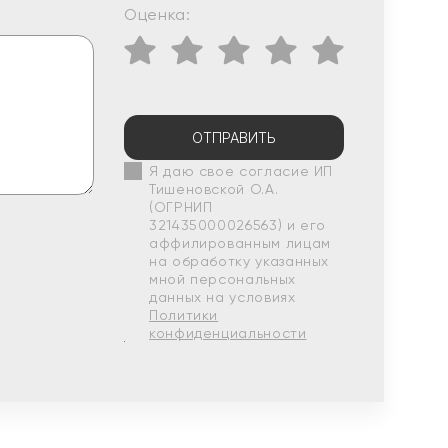
Оценка:
ОТПРАВИТЬ
Я даю свое согласие ИП
Тишеновской О.А.
(ОГРНИП
321435000026563) и его
аффилированным лицам
на обработку указанных
мной персональных
данных на условиях
Политики
конфиденциальности