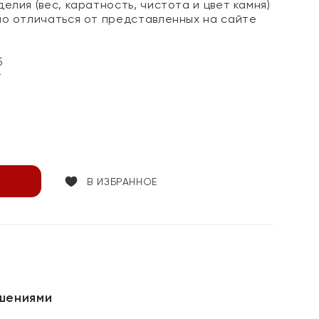
елия (вес, каратность, чистота и цвет камня)
но отличаться от представленных на сайте
5
т
В ИЗБРАННОЕ
шениями