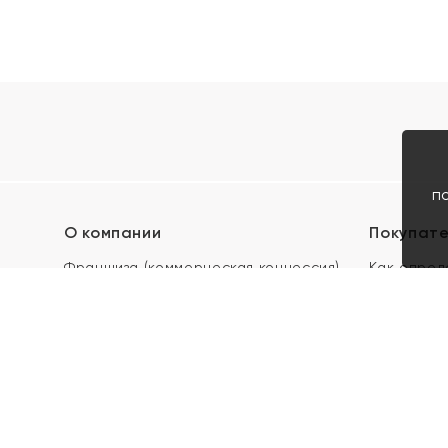
п
О компании
Покупат
Франшиза (коммерческая концессия)
Как опред
Карьера в ЯХОНТ
Акции
Контакты
Скупка и 
Магазины
Отзывы
Электронн
Правила п
подарочны