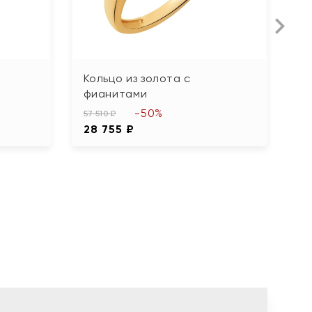
Кольцо из золота с
К
фианитами
ф
-50%
57 510 ₽
39
28 755 ₽
1