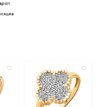
зврат
есяцев