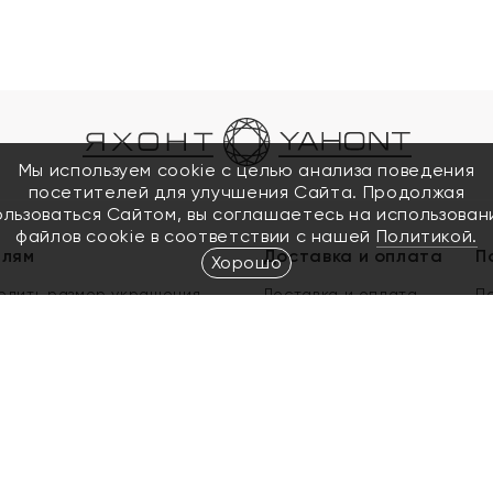
Мы используем cookie с целью анализа поведения
посетителей для улучшения Сайта. Продолжая
ользоваться Сайтом, вы соглашаетесь на использован
файлов cookie в соответствии с нашей
Политикой.
елям
Доставка и оплата
П
Хорошо
елить размер украшения
Доставка и оплата
П
п
обмен золота
ый подарочный сертификат
ользования Электронным
м сертификатом «Яхонт»