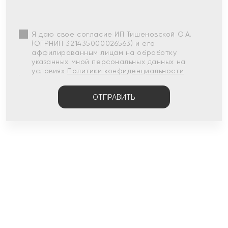
Я даю свое согласие ИП Тишеновской О.А.
(ОГРНИП 321435000026563) и его
аффилированным лицам на обработку
указанных мной персональных данных на
условиях
Политики конфиденциальности
ОТПРАВИТЬ