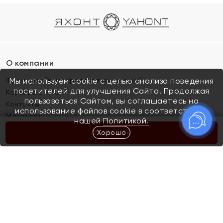
О компании
Франшиза (коммерческая концессия)
Мы используем cookie с целью анализа поведения
посетителей для улучшения Сайта. Продолжая
Карьера в ЯХОНТ
пользоваться Сайтом, вы соглашаетесь на
Контакты
использование файлов cookie в соответствии с
Магазины
нашей
Политикой.
Хорошо
КУПИТЬ
Покупателям
Как определить размер украшения
Киров
Акции
Магазины
Скупка и обмен золота
Отзывы
Электронный подарочный сертификат
Помолвка и свадьба
Правила пользования Электронным