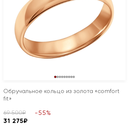
Обручальное кольцо из золота «comfort
fit»
-
55
%
69 500
₽
31 275
₽