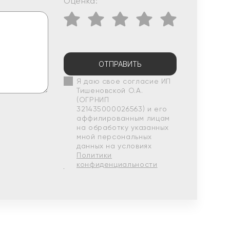
Оценка:
ОТПРАВИТЬ
Я даю свое согласие ИП
Тишеновской О.А.
(ОГРНИП
321435000026563) и его
аффилированным лицам
на обработку указанных
мной персональных
данных на условиях
Политики
конфиденциальности