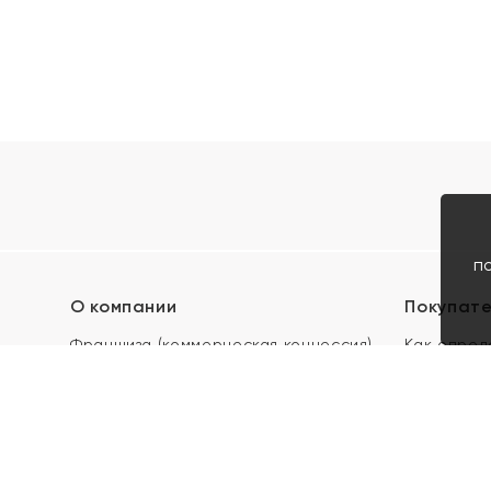
п
О компании
Покупат
Франшиза (коммерческая концессия)
Как опред
Карьера в ЯХОНТ
Акции
Контакты
Скупка и 
Магазины
Отзывы
Электронн
Правила п