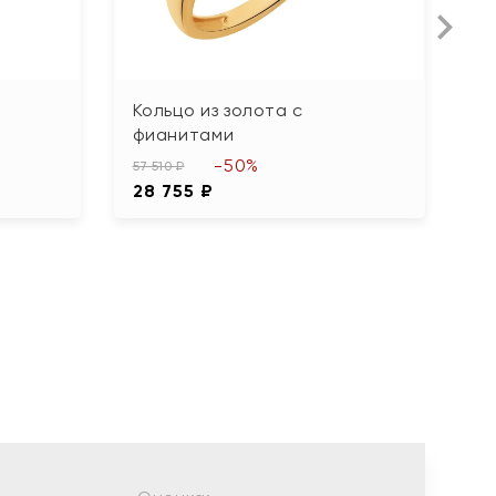
Кольцо из золота с
К
фианитами
ф
-50%
57 510 ₽
39
28 755 ₽
1