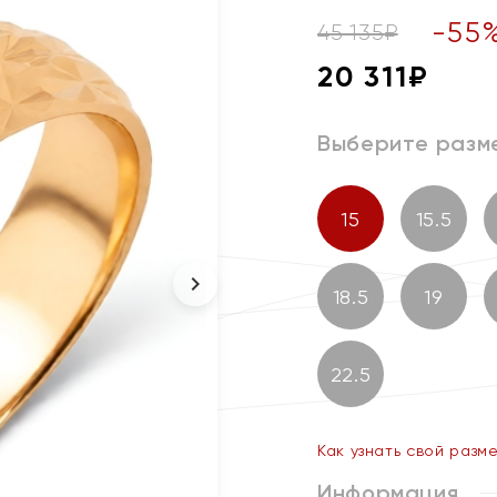
-
55
45 135
₽
20 311
₽
Выберите разм
15
15.5
18.5
19
22.5
Как узнать свой разм
Информация