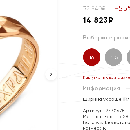
-
55
32 940
₽
14 823
₽
Выберите разм
16
16.5
Как узнать свой разм
Информация
Ширина украшения 
Артикул: 2730675
Металл:
Золото 58
Вставки:
Без встав
Размер:
16