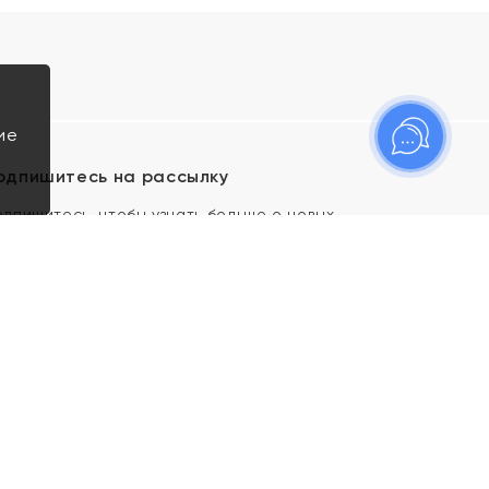
ие
одпишитесь на рассылку
одпишитесь, чтобы узнать больше о новых
оступлениях, новостях и спецпредложениях Яхонт!
Я даю свое согласие ИП Тишеновской О.А.
(ОГРНИП 321435000026563) и его