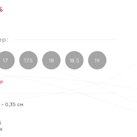
%
ер:
17
17.5
18
18.5
19
ер
- 0,35 см
5
ок