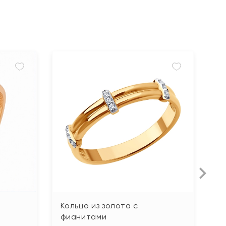
Кольцо из золота с
К
фианитами
ф