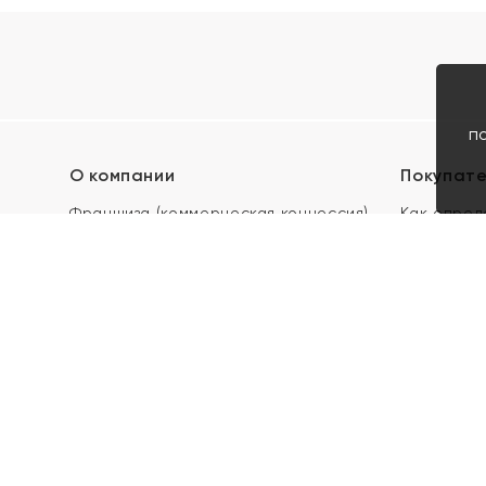
п
О компании
Покупат
Франшиза (коммерческая концессия)
Как опред
Карьера в ЯХОНТ
Акции
Контакты
Скупка и 
Магазины
Отзывы
Электронн
Правила п
подарочны