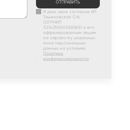
ОТПРАВИТЬ
Я даю свое согласие ИП
Тишеновской О.А.
(ОГРНИП
321435000026563) и его
аффилированным лицам
на обработку указанных
мной персональных
данных на условиях
Политики
конфиденциальности