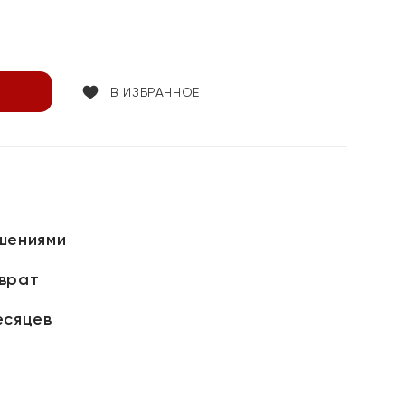
В ИЗБРАННОЕ
шениями
зврат
есяцев