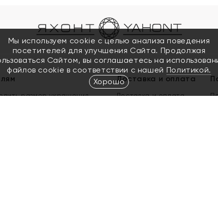
Мы используем cookie с целью анализа поведения
посетителей для улучшения Сайта. Продолжая
ользоваться Сайтом, вы соглашаетесь на использован
файлов cookie в соответствии с нашей
Политикой.
елям
Доставка и оплата
П
Хорошо
елить размер украшения
Доставка и оплата
П
п
обмен золота
ый подарочный сертификат
ользования Электронным
м сертификатом «Яхонт»