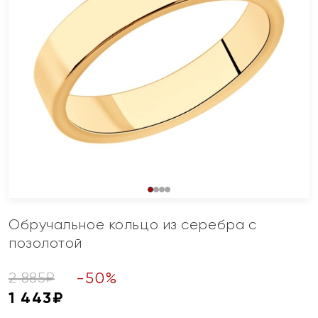
Обручальное кольцо из серебра с
позолотой
-
50
%
2 885
₽
1 443
₽