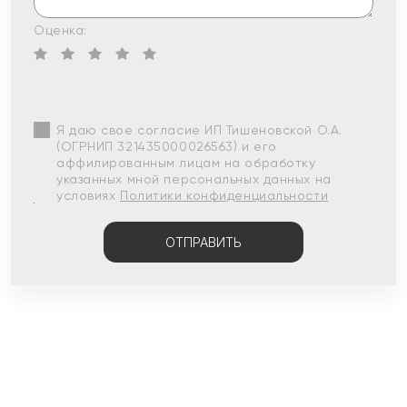
Оценка:
Я даю свое согласие ИП Тишеновской О.А.
(ОГРНИП 321435000026563) и его
аффилированным лицам на обработку
указанных мной персональных данных на
условиях
Политики конфиденциальности
ОТПРАВИТЬ