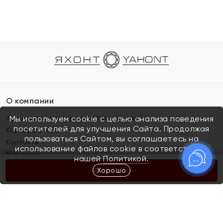
О компании
Франшиза (коммерческая концессия)
Мы используем cookie с целью анализа поведения
посетителей для улучшения Сайта. Продолжая
Карьера в ЯХОНТ
пользоваться Сайтом, вы соглашаетесь на
Контакты
использование файлов cookie в соответствии с
Магазины
нашей
Политикой.
Хорошо
КУПИТЬ
Покупателям
Как определить размер украшения
Киров
Акции
Магазины
Скупка и обмен золота