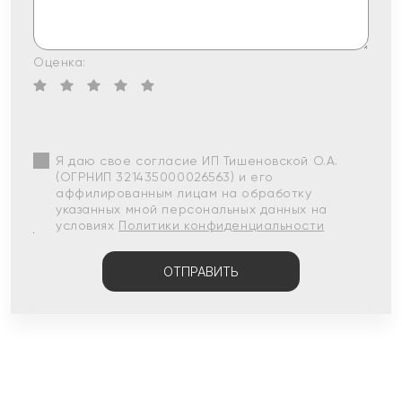
Оценка:
Я даю свое согласие ИП Тишеновской О.А.
(ОГРНИП 321435000026563) и его
аффилированным лицам на обработку
указанных мной персональных данных на
условиях
Политики конфиденциальности
ОТПРАВИТЬ