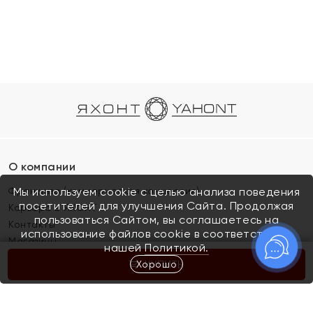
О компании
Франшиза (коммерческая концессия)
Мы используем cookie с целью анализа поведения
посетителей для улучшения Сайта. Продолжая
Карьера в ЯХОНТ
пользоваться Сайтом, вы соглашаетесь на
Контакты
использование файлов cookie в соответствии с
Магазины
нашей
Политикой.
Хорошо
КУПИТЬ
Покупателям
Как определить размер украшения
Киров