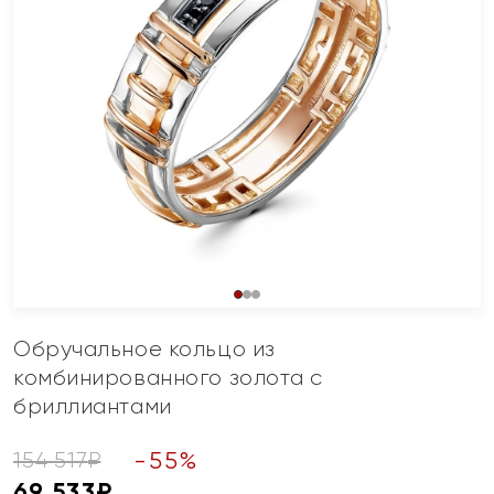
Обручальное кольцо из
комбинированного золота с
бриллиантами
-
55
%
154 517
₽
69 533
₽