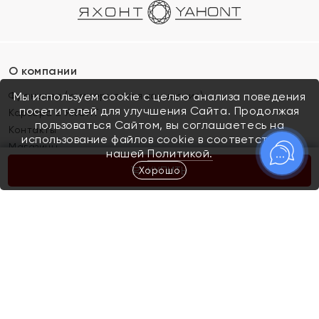
О компании
Франшиза (коммерческая концессия)
Мы используем cookie с целью анализа поведения
посетителей для улучшения Сайта. Продолжая
Карьера в ЯХОНТ
пользоваться Сайтом, вы соглашаетесь на
Контакты
использование файлов cookie в соответствии с
Магазины
нашей
Политикой.
Хорошо
КУПИТЬ
Покупателям
Как определить размер украшения
Киров
Акции
Магазины
Скупка и обмен золота
Отзывы
Электронный подарочный сертификат
Помолвка и свадьба
Правила пользования Электронным
Каталог
подарочным сертификатом «Яхонт»