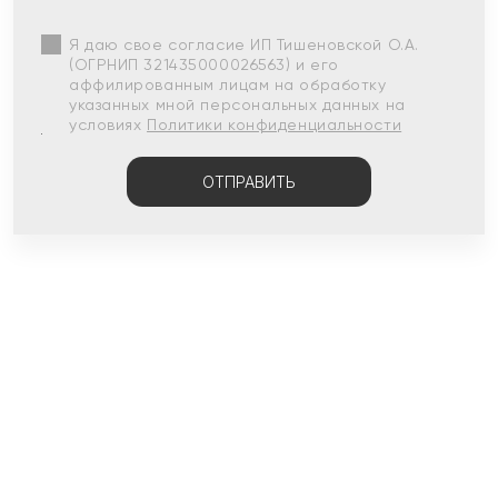
Я даю свое согласие ИП Тишеновской О.А.
(ОГРНИП 321435000026563) и его
аффилированным лицам на обработку
указанных мной персональных данных на
условиях
Политики конфиденциальности
ОТПРАВИТЬ