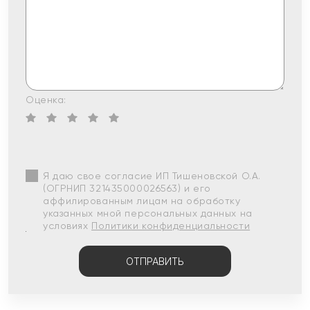
Оценка:
Я даю свое согласие ИП Тишеновской О.А.
(ОГРНИП 321435000026563) и его
аффилированным лицам на обработку
указанных мной персональных данных на
условиях
Политики конфиденциальности
ОТПРАВИТЬ