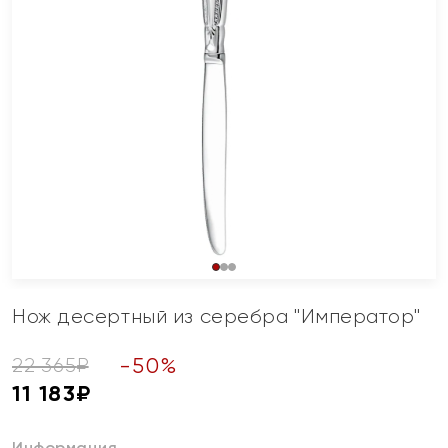
Нож десертный из серебра "Император"
-
50
%
22 365
₽
11 183
₽
Информация