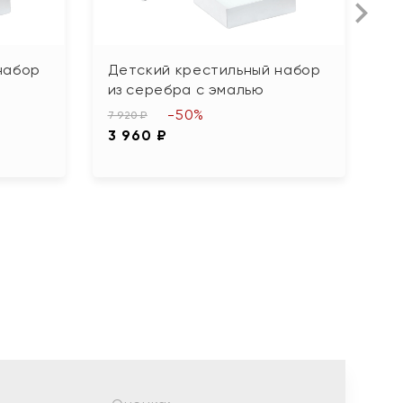
набор
Детский крестильный набор
Д
из серебра с эмалью
"
-50%
7 920 ₽
21
3 960 ₽
1