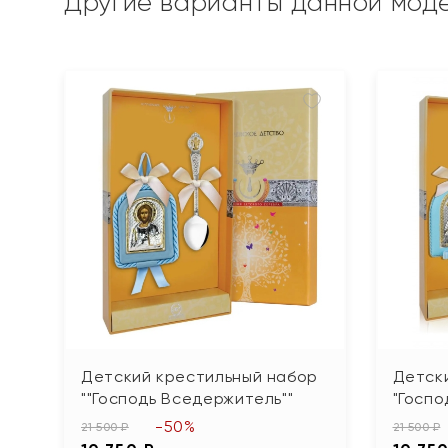
Другие варианты данной мод
Детский крестильный набор
Детск
""Господь Вседержитель""
"Госпо
-50%
21 500 ₽
21 500 ₽