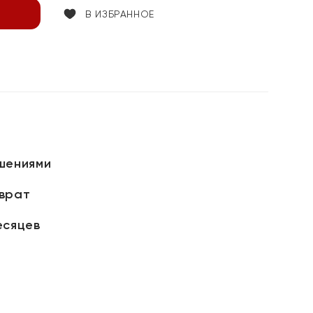
В ИЗБРАННОЕ
шениями
зврат
есяцев