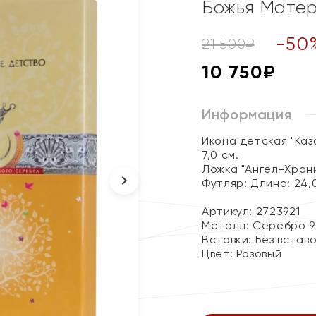
Божья Матер
-
50
21 500
₽
10 750
₽
Информация
Икона детская "Каз
7,0 см.
Ложка "Ангел-Хранит
Футляр: Длина: 24,0
Артикул: 2723921
Металл:
Серебро 9
Вставки:
Без встав
Цвет:
Розовый