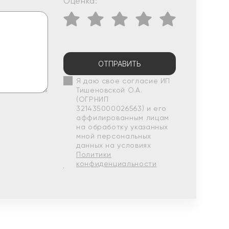
Оценка:
ОТПРАВИТЬ
Я даю свое согласие ИП
Тишеновской О.А.
(ОГРНИП
321435000026563) и его
аффилированным лицам
на обработку указанных
мной персональных
данных на условиях
Политики
конфиденциальности