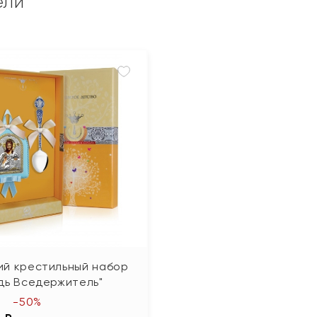
ели
ий крестильный набор
дь Вседержитель"
-50%