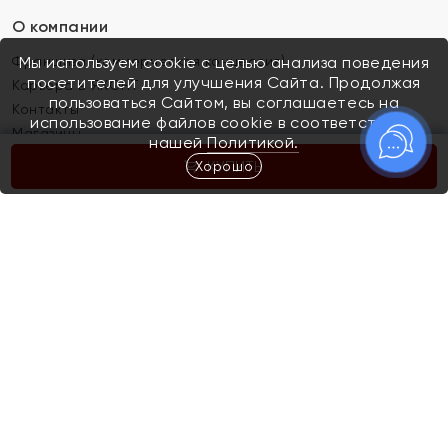
О компании
Франшиза (коммерческая концессия)
Мы используем cookie с целью анализа поведения
посетителей для улучшения Сайта. Продолжая
Карьера в ЯХОНТ
пользоваться Сайтом, вы соглашаетесь на
Контакты
использование файлов cookie в соответствии с
Магазины
нашей
Политикой.
Хорошо
КУПИТЬ
Покупателям
Как определить размер украшения
Киров
Акции
Магазины
Скупка и обмен золота
Отзывы
Электронный подарочный сертификат
Помолвка и свадьба
Правила пользования Электронным
Каталог
подарочным сертификатом «Яхонт»
Новинки
Доставка и оплата
Акции
Скупка и обмен золота
Доставка и оплата