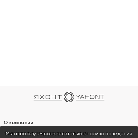
О компании
Франшиза (коммерческая концессия)
Мы используем cookie с целью анализа поведения