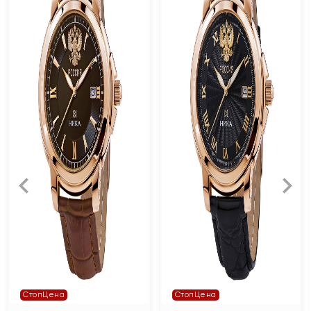
СтопЦена
СтопЦена