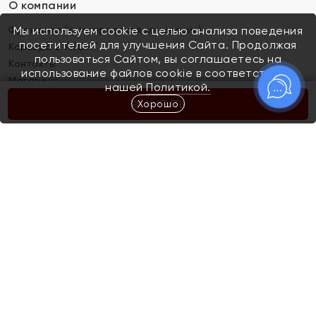
О компании
Франшиза (коммерческая концессия)
Мы используем cookie с целью анализа поведения
посетителей для улучшения Сайта. Продолжая
Карьера в ЯХОНТ
пользоваться Сайтом, вы соглашаетесь на
Контакты
использование файлов cookie в соответствии с
Магазины
нашей
Политикой.
Хорошо
КУПИТЬ
Покупателям
Как определить размер украшения
Киров
Акции
Магазины
Скупка и обмен золота
Отзывы
Электронный подарочный сертификат
Помолвка и свадьба
Правила пользования Электронным
Каталог
подарочным сертификатом «Яхонт»
Новинки
Доставка и оплата
Акции
Скупка и обмен золота
Доставка и оплата