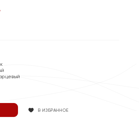
%
ок
ый
арцевый
В ИЗБРАННОЕ