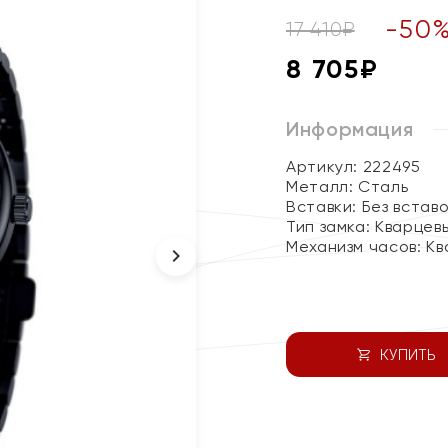
-
50
17 410
₽
8 705
₽
Информация
Артикул: 222495
Металл:
Сталь
Вставки:
Без встав
Тип замка:
Кварцев
Механизм часов:
Кв
КУПИТЬ