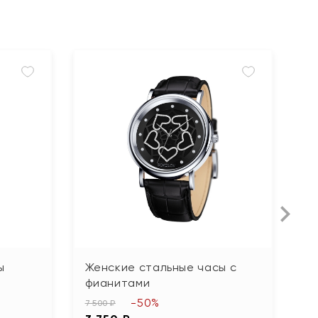
ы
Женские стальные часы с
М
фианитами
10
-50%
5
7 500 ₽