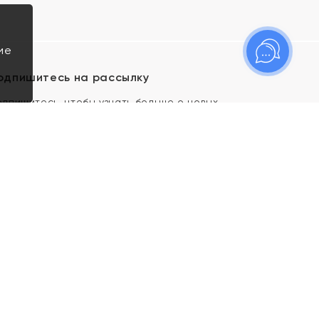
ие
одпишитесь на рассылку
одпишитесь, чтобы узнать больше о новых
оступлениях, новостях и спецпредложениях Яхонт!
Я даю свое согласие ИП Тишеновской О.А.
(ОГРНИП 321435000026563) и его
аффилированным лицам на обработку указанных
мной персональных данных на условиях
Политики
конфиденциальности