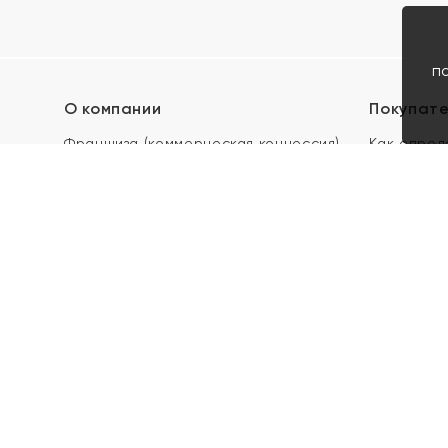
п
О компании
Покупат
Франшиза (коммерческая концессия)
Как опред
Карьера в ЯХОНТ
Акции
Контакты
Скупка и 
Магазины
Отзывы
Электронн
Правила п
подарочны