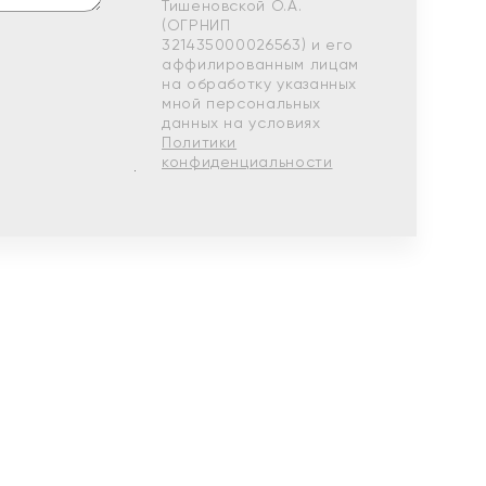
Тишеновской О.А.
(ОГРНИП
321435000026563) и его
аффилированным лицам
на обработку указанных
мной персональных
данных на условиях
Политики
конфиденциальности