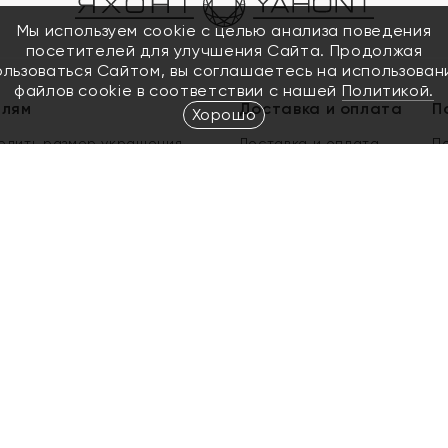
Мы используем cookie с целью анализа поведения
посетителей для улучшения Сайта. Продолжая
ользоваться Сайтом, вы соглашаетесь на использован
файлов cookie в соответствии с нашей
Политикой.
елям
Доставка и оплата
П
Хорошо
елить размер украшения
Доставка и оплата
П
п
обмен золота
ый подарочный сертификат
ользования Электронным
м сертификатом «Яхонт»