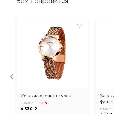
Вам понравится
Женские стальные часы
Женск
фиани
-50%
13 060 ₽
6 530 ₽
9 520 ₽