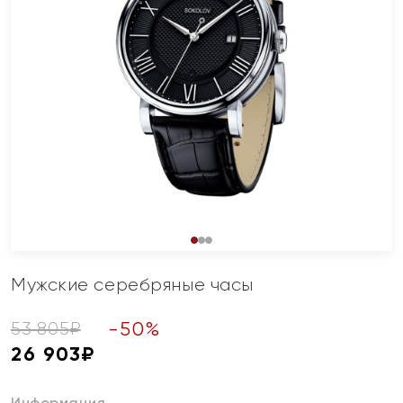
Мужские серебряные часы
-
50
%
53 805
₽
26 903
₽
Информация