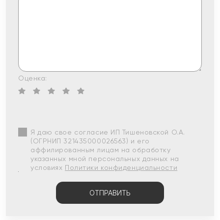
Оценка:
Я даю свое согласие ИП Тишеновской О.А.
(ОГРНИП 321435000026563) и его
аффилированным лицам на обработку
указанных мной персональных данных на
условиях
Политики конфиденциальности
ОТПРАВИТЬ