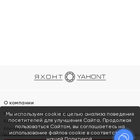
О компании
Франшиза (коммерческая концессия)
Мы используем cookie с целью анализа поведения
посетителей для улучшения Сайта. Продолжая
Карьера в ЯХОНТ
пользоваться Сайтом, вы соглашаетесь на
Контакты
использование файлов cookie в соответствии с
Магазины
нашей
Политикой.