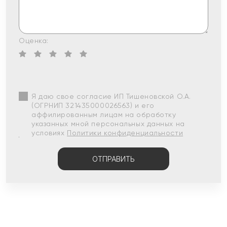
Оценка:
Я даю свое согласие ИП Тишеновской О.А.
(ОГРНИП 321435000026563) и его
аффилированным лицам на обработку
указанных мной персональных данных на
условиях
Политики конфиденциальности
ОТПРАВИТЬ