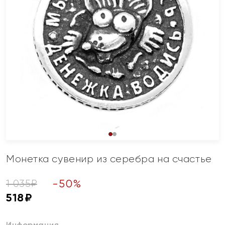
Монетка сувенир из серебра на счастье
-
50
%
1 035
₽
518
₽
Информация