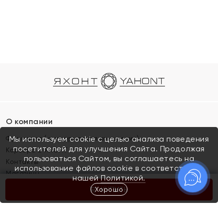
О компании
Франшиза (коммерческая концессия)
Мы используем cookie с целью анализа поведения
посетителей для улучшения Сайта. Продолжая
Карьера в ЯХОНТ
пользоваться Сайтом, вы соглашаетесь на
Контакты
использование файлов cookie в соответствии с
Магазины
нашей
Политикой.
Хорошо
КУПИТЬ
Покупателям
Как определить размер украшения