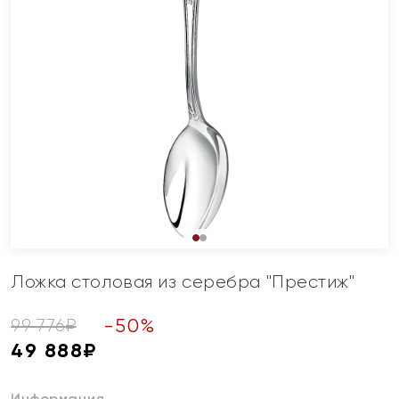
Ложка столовая из серебра "Престиж"
-
50
%
99 776
₽
49 888
₽
Информация