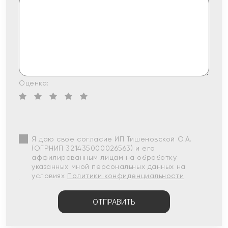
Оценка:
Я даю свое согласие ИП Тишеновской О.А.
(ОГРНИП 321435000026563) и его
аффилированным лицам на обработку
указанных мной персональных данных на
условиях
Политики конфиденциальности
ОТПРАВИТЬ