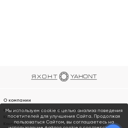
О компании
Франшиза (коммерческая концессия)
Мы используем cookie с целью анализа поведения
посетителей для улучшения Сайта. Продолжая
Карьера в ЯХОНТ
пользоваться Сайтом, вы соглашаетесь на
Контакты
использование файлов cookie в соответствии с