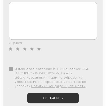
Оценка:
Я даю свое согласие ИП Тишеновской О.А.
(ОГРНИП 321435000026563) и его
аффилированным лицам на обработку
указанных мной персональных данных на
условиях
Политики конфиденциальности
ОТПРАВИТЬ