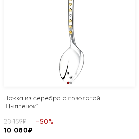
Ложка из серебра с позолотой
"Цыпленок"
-
50
%
20 159
₽
10 080
₽