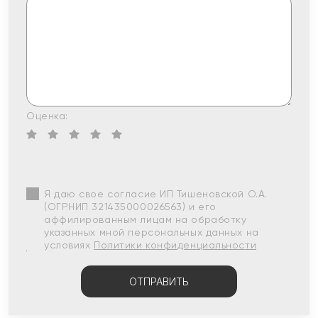
Оценка:
Я даю свое согласие ИП Тишеновской О.А.
(ОГРНИП 321435000026563) и его
аффилированным лицам на обработку
указанных мной персональных данных на
условиях
Политики конфиденциальности
ОТПРАВИТЬ