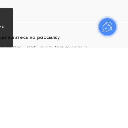
ие
одпишитесь на рассылку
одпишитесь, чтобы узнать больше о новых
оступлениях, новостях и спецпредложениях Яхонт!
Я даю свое согласие ИП Тишеновской О.А.
(ОГРНИП 321435000026563) и его
аффилированным лицам на обработку указанных
мной персональных данных на условиях
Политики