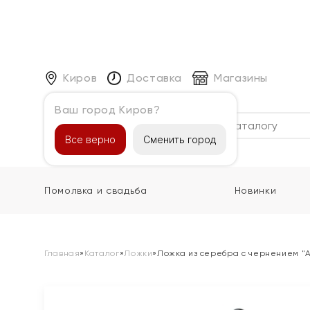
Киров
Доставка
Магазины
Ваш город Киров?
Каталог
Все верно
Сменить город
Помолвка и свадьба
Новинки
Главная
»
Каталог
»
Ложки
»
Ложка из серебра с чернением "