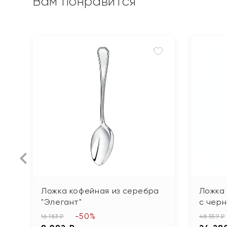
Вам понравится
Ложка кофейная из серебра
Ложка
"Элегант"
с черн
-50%
16 183 ₽
48 559 ₽