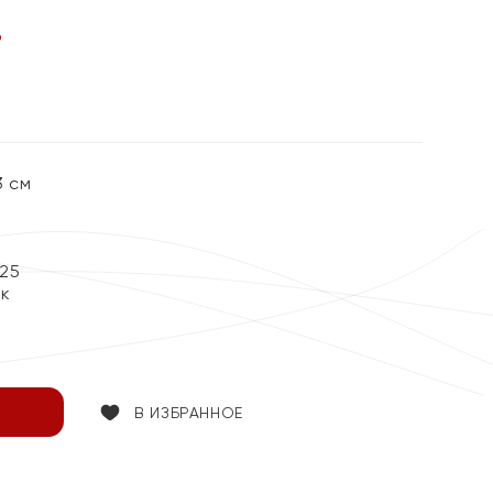
%
3 см
25
ок
В ИЗБРАННОЕ