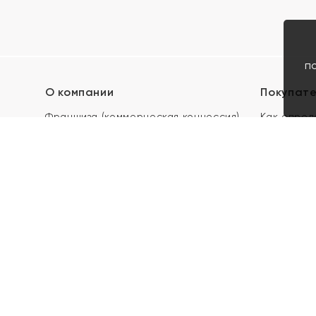
п
О компании
Покупат
Франшиза (коммерческая концессия)
Как опред
Карьера в ЯХОНТ
Акции
Контакты
Скупка и 
Магазины
Отзывы
Электронн
Правила п
подарочны