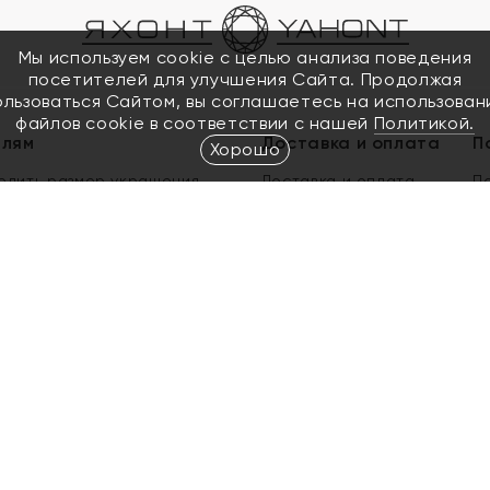
Мы используем cookie с целью анализа поведения
посетителей для улучшения Сайта. Продолжая
ользоваться Сайтом, вы соглашаетесь на использован
файлов cookie в соответствии с нашей
Политикой.
елям
Доставка и оплата
П
Хорошо
елить размер украшения
Доставка и оплата
П
п
обмен золота
ый подарочный сертификат
ользования Электронным
м сертификатом «Яхонт»