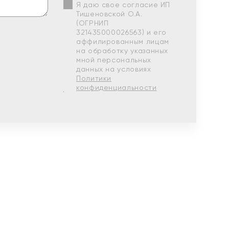
Я даю свое согласие ИП
Тишеновской О.А.
(ОГРНИП
321435000026563) и его
аффилированным лицам
на обработку указанных
мной персональных
данных на условиях
Политики
конфиденциальности