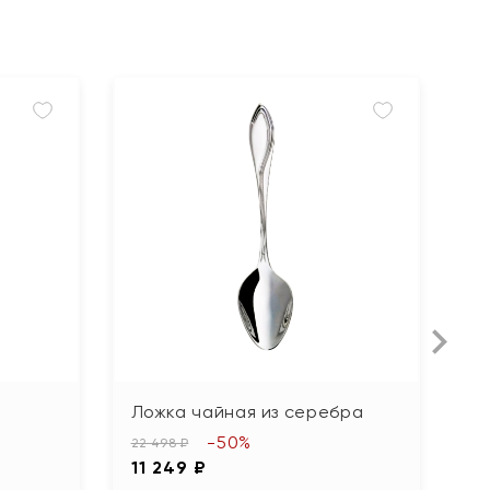
Ложка чайная из серебра
Л
"
-50%
22 498 ₽
11 249 ₽
27