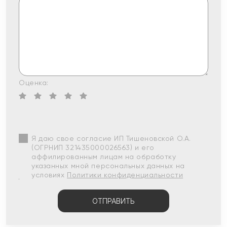
Оценка:
Я даю свое согласие ИП Тишеновской О.А.
(ОГРНИП 321435000026563) и его
аффилированным лицам на обработку
указанных мной персональных данных на
условиях
Политики конфиденциальности
ОТПРАВИТЬ