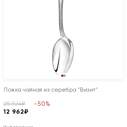
Ложка чайная из серебра "Визит"
-
50
%
25 924
₽
12 962
₽
Информация