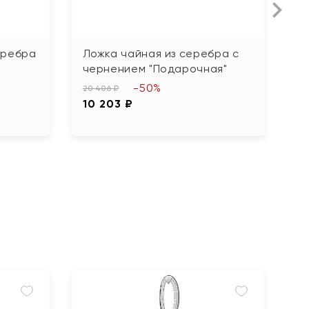
еребра
Ложка чайная из серебра с
Л
чернением "Подарочная"
"В
-50%
20 406 ₽
25
10 203 ₽
1