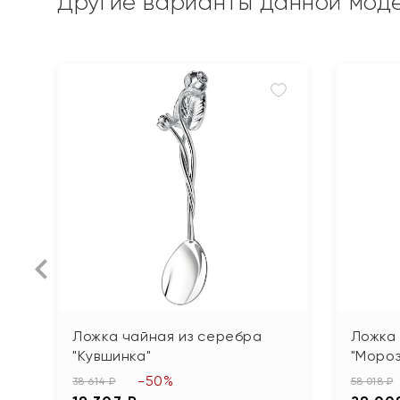
Другие варианты данной мод
Ложка чайная из серебра
Ложка
"Кувшинка"
"Мороз
-50%
38 614 ₽
58 018 ₽