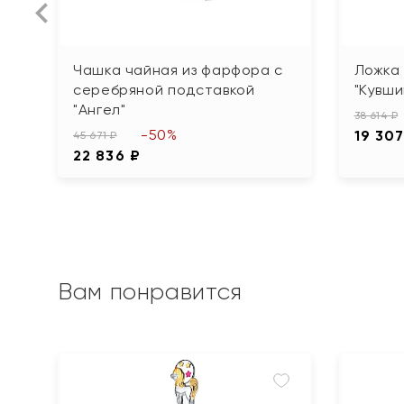
Чашка чайная из фарфора с
Ложка 
серебряной подставкой
"Кувши
"Ангел"
38 614 ₽
-50%
19 307
45 671 ₽
22 836 ₽
Вам понравится