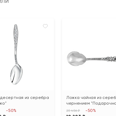
ели
 десертная из серебра
Ложка чайная из сереб
ко"
чернением "Подарочна
-50%
-50%
20 406 ₽