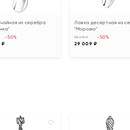
чайная из серебра
Ложка десертная из с
нка"
"Морозко"
-50%
-50%
58 018 ₽
 ₽
29 009 ₽