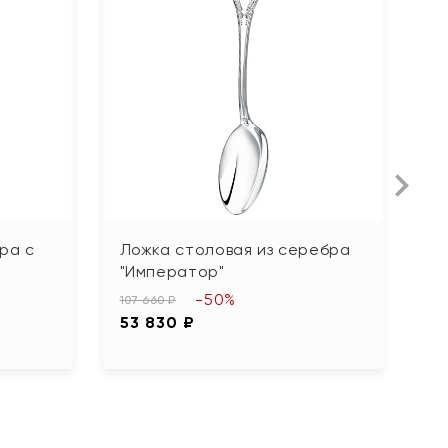
ра с
Ложка столовая из серебра
Л
"Император"
"В
-50%
107 660 ₽
25
53 830 ₽
1