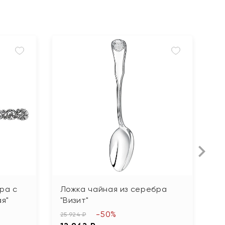
ра с
Ложка чайная из серебра
Л
я"
"Визит"
"В
-50%
25 924 ₽
15