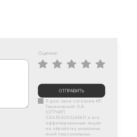
Оценка:
ОТПРАВИТЬ
Я даю свое согласие ИП
Тишеновской О.А.
(ОГРНИП
321435000026563) и его
аффилированным лицам
на обработку указанных
мной персональных