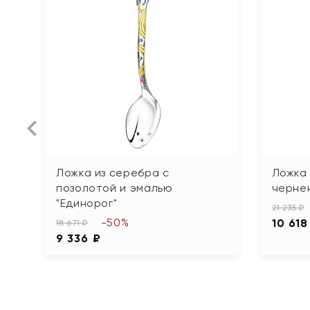
Ложка из серебра с
Ложка 
позолотой и эмалью
черне
"Единорог"
21 235 ₽
-50%
10 618
18 671 ₽
9 336 ₽