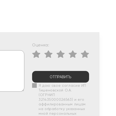
Оценка:
ОТПРАВИТЬ
Я даю свое согласие ИП
Тишеновской О.А.
(ОГРНИП
321435000026563) и его
аффилированным лицам
на обработку указанных
мной персональных