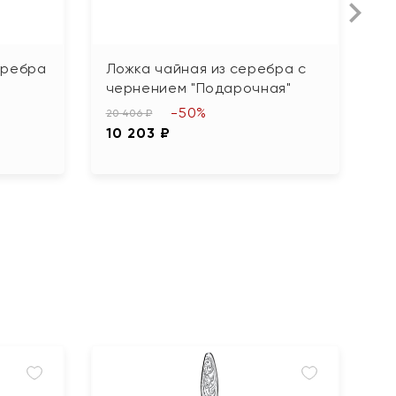
еребра
Ложка чайная из серебра с
Л
чернением "Подарочная"
"В
-50%
20 406 ₽
25
10 203 ₽
1