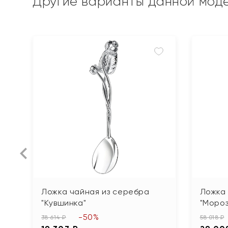
Другие варианты данной мод
Ложка чайная из серебра
Ложка
"Кувшинка"
"Мороз
-50%
38 614 ₽
58 018 ₽