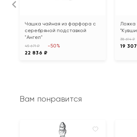
Чашка чайная из фарфора с
Ложка 
серебряной подставкой
"Кувши
"Ангел"
38 614 ₽
-50%
19 307
45 671 ₽
22 836 ₽
Вам понравится