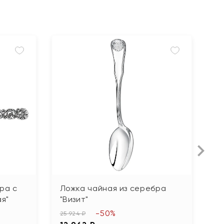
ра с
Ложка чайная из серебра
Л
я"
"Визит"
"В
-50%
25 924 ₽
15