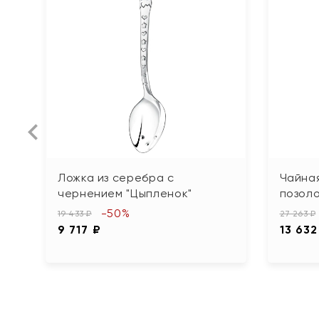
Ложка из серебра с
Чайная
чернением "Цыпленок"
позол
-50%
19 433 ₽
27 263 ₽
9 717 ₽
13 632