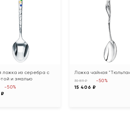
 ложка из серебра с
Ложка чайная "Тюльпа
отой и эмалью
-50%
30 811 ₽
-50%
15 406 ₽
 ₽