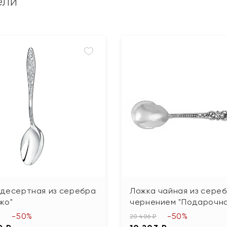
ели
 десертная из серебра
Ложка чайная из сереб
ко"
чернением "Подарочна
-50%
-50%
20 406 ₽