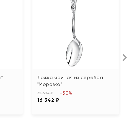
н"
Ложка чайная из серебра
Л
"Морозко"
34
-50%
1
32 684 ₽
16 342 ₽