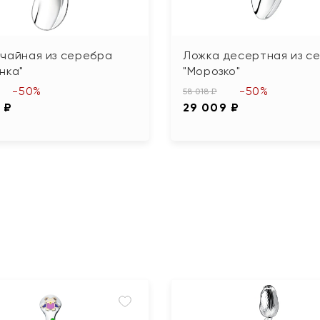
чайная из серебра
Ложка десертная из с
нка"
"Морозко"
-50%
-50%
58 018 ₽
 ₽
29 009 ₽