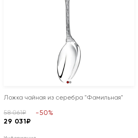
Ложка чайная из серебра "Фамильная"
-
50
%
58 061
₽
29 031
₽
Информация