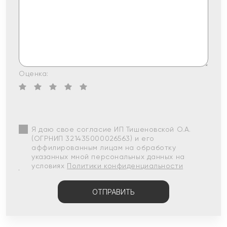
Оценка:
Я даю свое согласие ИП Тишеновской О.А.
(ОГРНИП 321435000026563) и его
аффилированным лицам на обработку
указанных мной персональных данных на
условиях
Политики конфиденциальности
ОТПРАВИТЬ