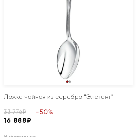
Ложка чайная из серебра "Элегант"
-
50
%
33 776
₽
16 888
₽
Информация