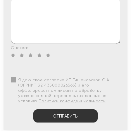
Оценка:
Я даю свое согласие ИП Тишеновской О.А.
(ОГРНИП 321435000026563) и его
аффилированным лицам на обработку
указанных мной персональных данных на
условиях
Политики конфиденциальности
ОТПРАВИТЬ