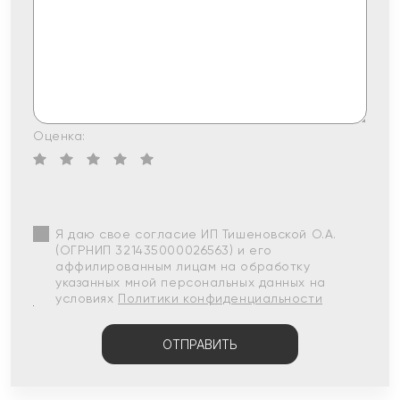
Оценка:
Я даю свое согласие ИП Тишеновской О.А.
(ОГРНИП 321435000026563) и его
аффилированным лицам на обработку
указанных мной персональных данных на
условиях
Политики конфиденциальности
ОТПРАВИТЬ