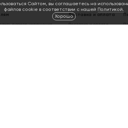
ользоваться Сайтом, вы соглашаетесь на использован
файлов cookie в соответствии с нашей
Политикой.
елям
Доставка и оплата
П
Хорошо
елить размер украшения
Доставка и оплата
П
п
обмен золота
ый подарочный сертификат
ользования Электронным
м сертификатом «Яхонт»