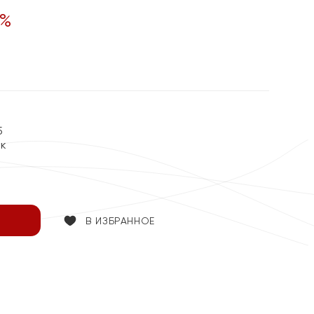
%
5
ок
В ИЗБРАННОЕ