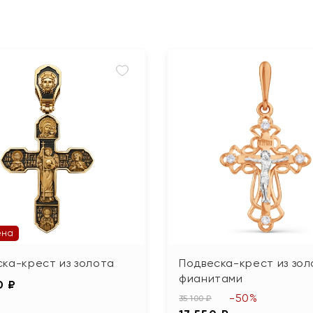
ена
ка-крест из золота
Подвеска-крест из зол
фианитами
0 ₽
-50%
35 100 ₽