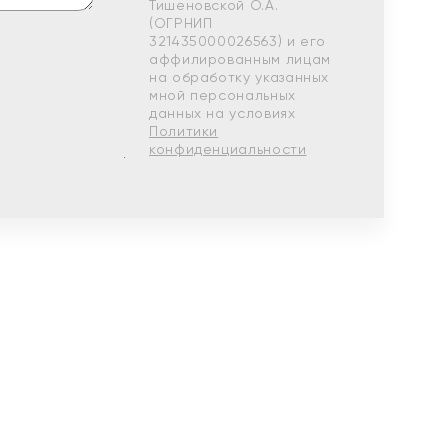
Тишеновской О.А.
(ОГРНИП
321435000026563) и его
аффилированным лицам
на обработку указанных
мной персональных
данных на условиях
Политики
конфиденциальности