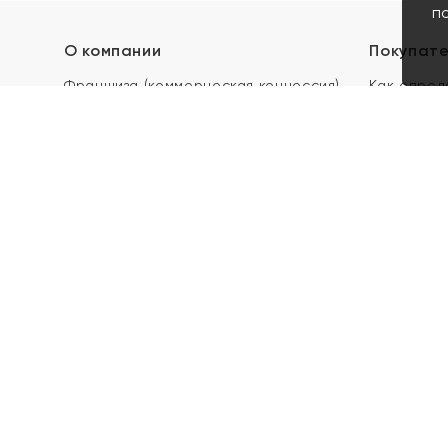
п
О компании
Покупат
Франшиза (коммерческая концессия)
Как опред
Карьера в ЯХОНТ
Акции
Контакты
Скупка и 
Магазины
Отзывы
Электронн
Правила п
подарочны