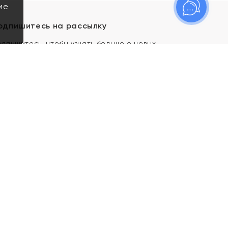
ие
одпишитесь на рассылку
одпишитесь, чтобы узнать больше о новых
оступлениях, новостях и спецпредложениях Яхонт!
Я даю свое согласие ИП Тишеновской О.А.
(ОГРНИП 321435000026563) и его
аффилированным лицам на обработку указанных
мной персональных данных на условиях
Политики
конфиденциальности