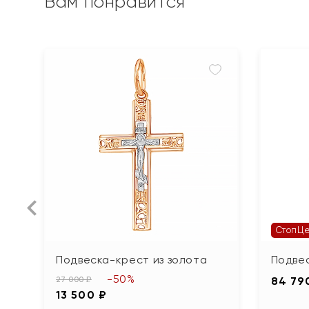
Вам понравится
СтопЦ
Подвеска-крест из золота
Подвес
-50%
27 000 ₽
84 79
13 500 ₽