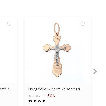
ота с
Подвеска-крест из золота
П
ф
-50%
38 070 ₽
19 035 ₽
29