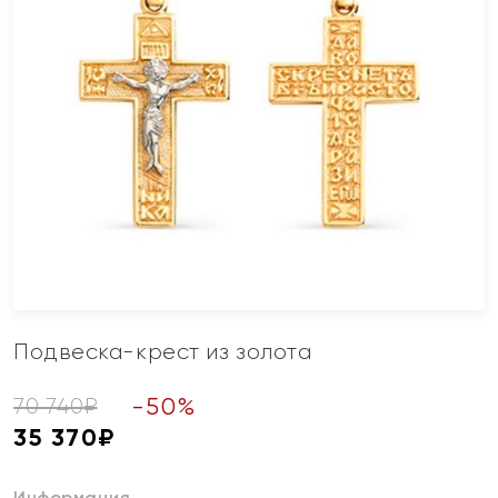
Подвеска-крест из золота
-
50
%
70 740
₽
35 370
₽
Информация