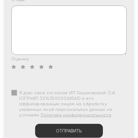
Оценка:
Я даю свое согласие ИП Тишеновской О.А.
(ОГРНИП 321435000026563) и его
аффилированным лицам на обработку
указанных мной персональных данных на
условиях
Политики конфиденциальности
ОТПРАВИТЬ