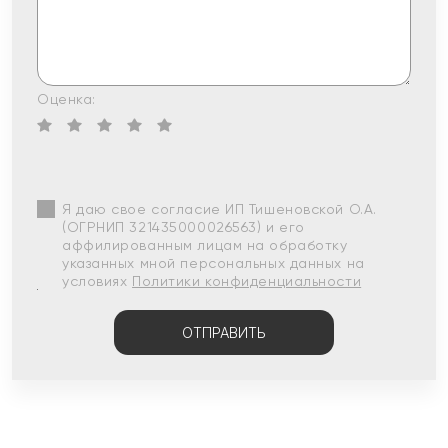
Оценка:
Я даю свое согласие ИП Тишеновской О.А.
(ОГРНИП 321435000026563) и его
аффилированным лицам на обработку
указанных мной персональных данных на
условиях
Политики конфиденциальности
ОТПРАВИТЬ