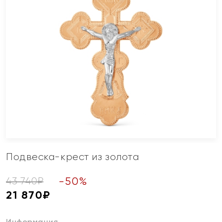
Подвеска-крест из золота
-
50
%
43 740
₽
21 870
₽
Информация