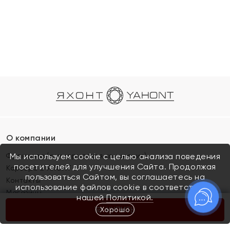
О компании
Франшиза (коммерческая концессия)
Мы используем cookie с целью анализа поведения
посетителей для улучшения Сайта. Продолжая
Карьера в ЯХОНТ
пользоваться Сайтом, вы соглашаетесь на
Контакты
использование файлов cookie в соответствии с
Магазины
нашей
Политикой.
Хорошо
КУПИТЬ
Покупателям