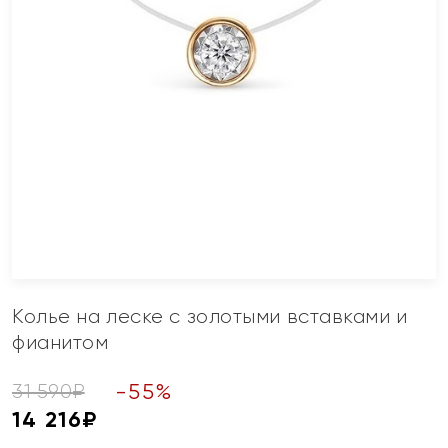
Колье на леске с золотыми вставками и
фианитом
-
55
%
31 590
₽
14 216
₽