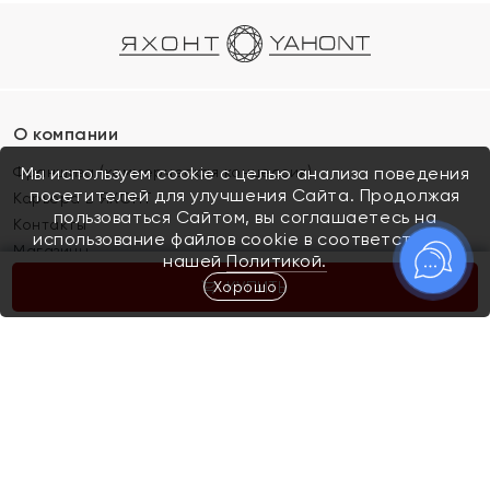
О компании
Франшиза (коммерческая концессия)
Мы используем cookie с целью анализа поведения
посетителей для улучшения Сайта. Продолжая
Карьера в ЯХОНТ
пользоваться Сайтом, вы соглашаетесь на
Контакты
использование файлов cookie в соответствии с
Магазины
нашей
Политикой.
Хорошо
КУПИТЬ
Покупателям
Как определить размер украшения
Киров
Акции
Магазины
Скупка и обмен золота
Отзывы
Электронный подарочный сертификат
Помолвка и свадьба
Правила пользования Электронным
Каталог