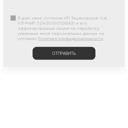
Я даю свое согласие ИП Тишеновской О.А.
(ОГРНИП 321435000026563) и его
аффилированным лицам на обработку
указанных мной персональных данных на
условиях
Политики конфиденциальности
ОТПРАВИТЬ